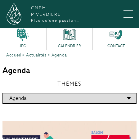
CNPH
PIVERDIERE
Plus qu'une passion…
JPO
CALENDRIER
CONTACT
Accueil
>
Actualités
>
Agenda
Agenda
THÈMES