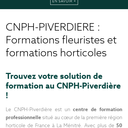
EN SAVOIR +
CNPH-PIVERDIERE :
Formations fleuristes et
formations horticoles
Trouvez votre solution de
formation au CNPH-Piverdière
!
Le CNPH-Piverdière est un
centre de formation
professionnelle
situé au cœur de la première région
horticole de France à La Ménitré. Avec plus de
50