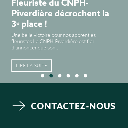
Fleuriste du CNPH-
Piverdière décrochent la
3ᵉ place !
Une belle victoire pour nos apprenties
fleuristes Le CNPH-Piverdière est fier
d’annoncer que son...
LIRE LA SUITE
CONTACTEZ-NOUS