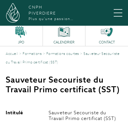
CNPH
PIVERDIERE
Plus qu'une passion…
JPO
CALENDRIER
CONTACT
Accueil
>
Formations
>
Formations courtes
>
Sauveteur Secouriste
du Travail Primo certificat (SST)
Sauveteur Secouriste du
Travail Primo certificat (SST)
Intitulé
Sauveteur Secouriste du
Travail Primo certificat (SST)