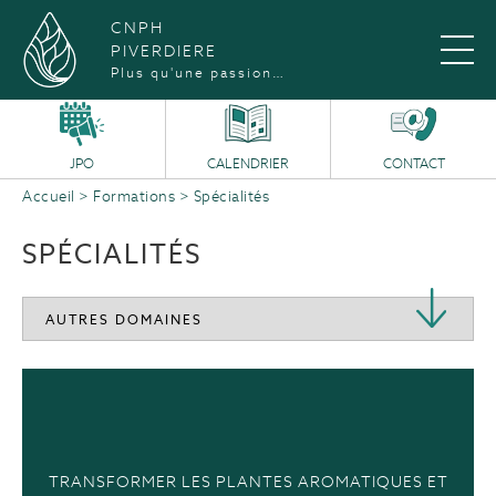
CNPH
PIVERDIERE
Plus qu'une passion…
JPO
CALENDRIER
CONTACT
Accueil
>
Formations
>
Spécialités
SPÉCIALITÉS
TRANSFORMER LES PLANTES AROMATIQUES ET