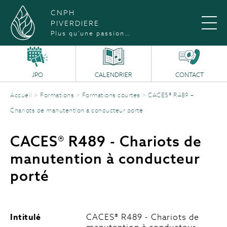
CNPH
PIVERDIERE
Plus qu'une passion…
JPO
CALENDRIER
CONTACT
Accueil
>
Formations
>
Formations courtes
>
CACES® R489 –
Chariots de manutention à conducteur porté
CACES® R489 - Chariots de
manutention à conducteur
porté
Intitulé
CACES® R489 - Chariots de