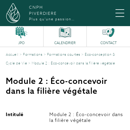
CNPH
PIVERDIERE
Plus qu'une passion…
JPO
CALENDRIER
CONTACT
Accueil
>
Formations
>
Formations courtes
>
Éco-conception &
Cycle de Vie
>
Module 2 : Éco-concevoir dans la filière végétale
Module 2 : Éco-concevoir
dans la filière végétale
Intitulé
Module 2 : Éco-concevoir dans
la filière végétale