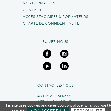
NOS FORMATIONS
CONTACT
ACCÈS STAGIAIRES & FORMATEURS
CHARTE DE CONFIDENTIALITÉ
SUIVEZ-NOUS
CONTACTEZ-NOUS
43 rue du Roi René
49250 LA MENITRE
This site uses cookies and gives you control over what you want t
02 41 45 63 95
activate
✓ OK, ACCEPT ALL
PERSONALIZE