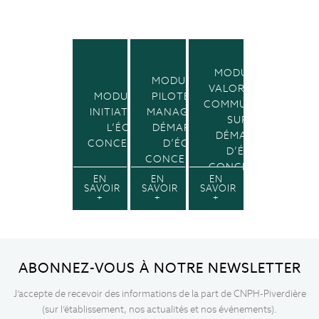
MODULE 4 :
MODULE 3 :
VALORISER ET
MODULE 1 :
PILOTER ET
COMMUNIQUER
INITIATION À
MANAGER SA
SUR SA
L’ÉCO-
DÉMARCHE
DÉMARCHE
CONCEPTION
D’ÉCO-
D’ÉCO-
CONCEPTION
CONCEPTION
EN
EN
EN
SAVOIR
SAVOIR
SAVOIR
+
+
+
ABONNEZ-VOUS À NOTRE NEWSLETTER
J’accepte de recevoir des informations de la part de CNPH-Piverdière
(sur l’établissement, nos actualités et nos événements).