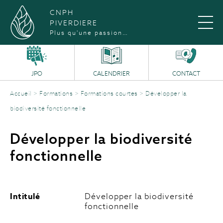
CNPH
PIVERDIERE
Plus qu'une passion…
JPO
CALENDRIER
CONTACT
Accueil
>
Formations
>
Formations courtes
>
Développer la
biodiversité fonctionnelle
Développer la biodiversité
fonctionnelle
Intitulé
Développer la biodiversité
fonctionnelle