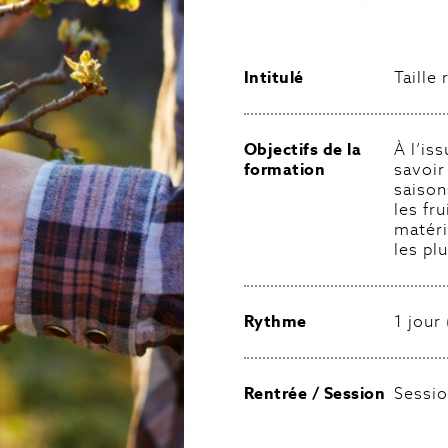
Intitulé
Taille
Objectifs de la
À l’is
formation
savoir
saison
les fr
matéri
les pl
Rythme
1 jour
Rentrée / Session
Sessio