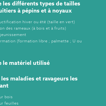
 les différents types de tailles
ruitiers à pépins et à noyaux
ructification hiver ou été (taille en vert)
ion des rameaux (à bois et à fruits)
rajeunissement
ormation (formation libre ; palmette ; U ou
 le matériel utilisé
r les maladies et ravageurs les
rant
ur bois
r feuilles