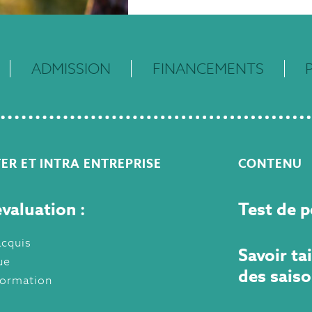
ADMISSION
FINANCEMENTS
ER ET INTRA ENTREPRISE
CONTENU
valuation :
Test de 
acquis
Savoir ta
ue
des sais
formation