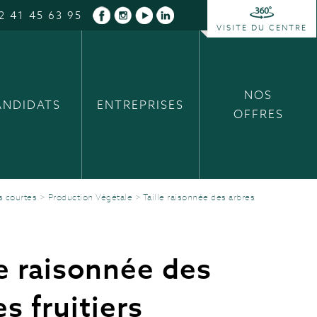
2 41 45 63 95
VISITE DU CENTRE
NOS
ANDIDATS
ENTREPRISES
OFFRES
s courtes
>
Production Végétale
>
Taille raisonnée des arbres
le raisonnée des
es fruitiers