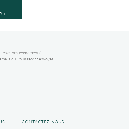
R +
lités et nos événements).
 emails qui vous seront envoyés.
US
CONTACTEZ-NOUS