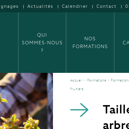
ignages
Actualités
Calendrier
Contact
0
QUI
NOS
SOMMES-NOUS
C
FORMATIONS
?
Accueil
>
Formations
>
Formation
fruitiers
Tail
arbr