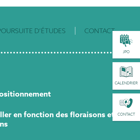
POURSUITE D’ÉTUDES
CONTACT
JPO
CALENDRIER
positionnement
iller en fonction des floraisons et
CONTACT
ons