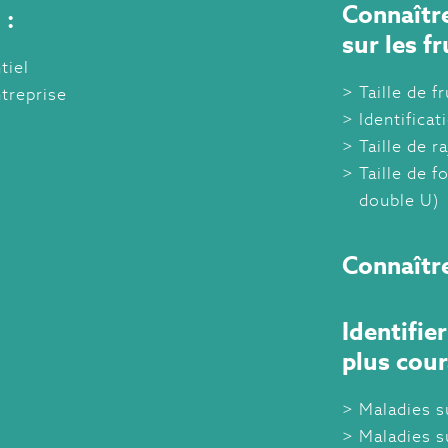
Connaître
 :
sur les f
tiel
Taille de f
ntreprise
Identificat
Taille de 
Taille de f
double U)
Connaître
Identifie
plus cou
Maladies s
Maladies su