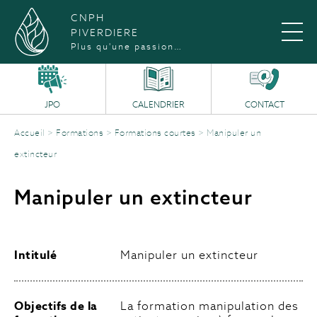
CNPH
PIVERDIERE
Plus qu'une passion…
JPO
CALENDRIER
CONTACT
Accueil
>
Formations
>
Formations courtes
>
Manipuler un
extincteur
Manipuler un extincteur
Intitulé
Manipuler un extincteur
Objectifs de la
La formation manipulation des