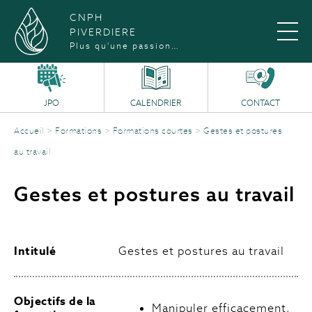
CNPH
PIVERDIERE
Plus qu'une passion…
JPO
CALENDRIER
CONTACT
Accueil
>
Formations
>
Formations courtes
>
Gestes et postures
au travail
Gestes et postures au travail
Intitulé
Gestes et postures au travail
Objectifs de la
Manipuler efficacement,