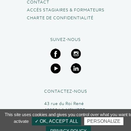
CONTACT
ACCÈS STAGIAIRES & FORMATEURS
CHARTE DE CONFIDENTIALITÉ
SUIVEZ-NOUS
CONTACTEZ-NOUS
43 rue du Roi René
49250 LA MENITRE
This site uses cookies and gives you control over what you want t
02 41 45 63 95
activate
✓ OK, ACCEPT ALL
PERSONALIZE
PRIVACY POLICY