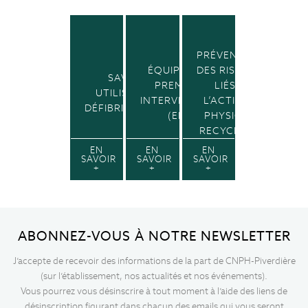
PRÉVENTION
ÉQUIPIER DE
DES RISQUES
SAVOIR
PREMIÈRE
LIÉS À
UTILISER UN
INTERVENTION
L’ACTIVITÉ
DÉFIBRILLATEUR
(EPI)
PHYSIQUE
RECYCLAGE
EN
EN
EN
SAVOIR
SAVOIR
SAVOIR
+
+
+
ABONNEZ-VOUS À NOTRE NEWSLETTER
J’accepte de recevoir des informations de la part de CNPH-Piverdière
(sur l’établissement, nos actualités et nos événements).
Vous pourrez vous désinscrire à tout moment à l’aide des liens de
désinscription figurant dans chacun des emails qui vous seront