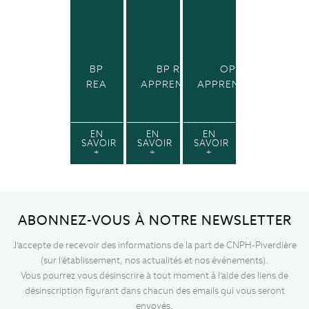
BP
BP RPH EN
OPH EN
REA
APPRENTISSAGE
APPRENTISSAGE
EN
EN
EN
SAVOIR
SAVOIR
SAVOIR
+
+
+
ABONNEZ-VOUS À NOTRE NEWSLETTER
J’accepte de recevoir des informations de la part de CNPH-Piverdière
(sur l’établissement, nos actualités et nos événements).
Vous pourrez vous désinscrire à tout moment à l’aide des liens de
désinscription figurant dans chacun des emails qui vous seront
envoyés.