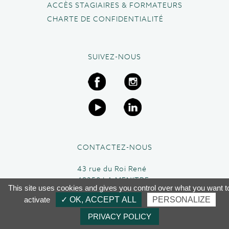
ACCÈS STAGIAIRES & FORMATEURS
CHARTE DE CONFIDENTIALITÉ
SUIVEZ-NOUS
CONTACTEZ-NOUS
43 rue du Roi René
49250 LA MENITRE
This site uses cookies and gives you control over what you want t
02 41 45 63 95
activate
✓ OK, ACCEPT ALL
PERSONALIZE
PRIVACY POLICY
CGV
-
Mentions légales
- Conception:
Umé
.