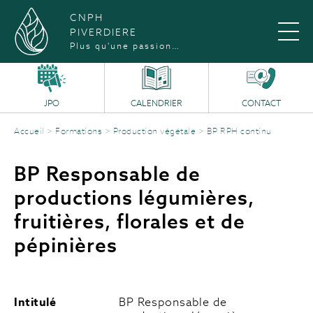
CNPH
PIVERDIERE
Plus qu'une passion…
JPO
CALENDRIER
CONTACT
Accueil
>
Formations
>
Production végétale
>
BP RPH continu
BP Responsable de
productions légumières,
fruitières, florales et de
pépinières
Intitulé
BP Responsable de