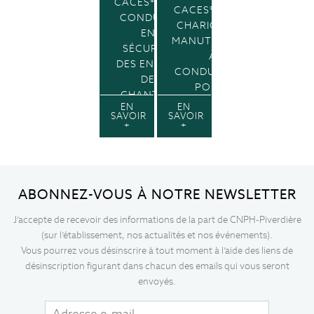
CACES®R482
CACES® R489 –
CONDUITE
CHARIOTS DE
EN
MANUTENTION
SÉCURITÉ
À
DES ENGINS
CONDUCTEUR
DE
PORTÉ
CHANTIER
EN
EN
SAVOIR
SAVOIR
+
+
ABONNEZ-VOUS À NOTRE NEWSLETTER
J’accepte de recevoir des informations de la part de CNPH-Piverdière
(sur l’établissement, nos actualités et nos événements).
Vous pourrez vous désinscrire à tout moment à l’aide des liens de
désinscription figurant dans chacun des emails qui vous seront
envoyés.