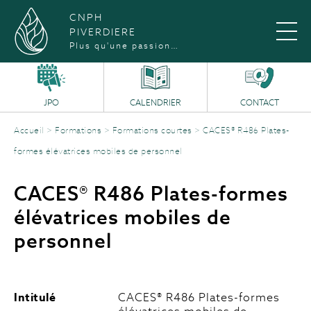
CNPH
PIVERDIERE
Plus qu'une passion…
JPO
CALENDRIER
CONTACT
Accueil
>
Formations
>
Formations courtes
>
CACES® R486 Plates-
formes élévatrices mobiles de personnel
CACES® R486 Plates-formes
élévatrices mobiles de
personnel
Intitulé
CACES® R486 Plates-formes