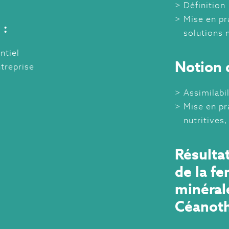
Définition
Mise en pr
 :
solutions n
ntiel
Notion d
ntreprise
Assimilabi
Mise en pr
nutritives,
Résulta
de la fe
minéral
Céanoth