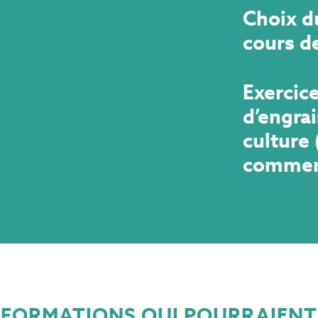
Choix d
cours de
Exercic
d’engra
culture 
commerc
FORMATIONS QUI POURRAIENT