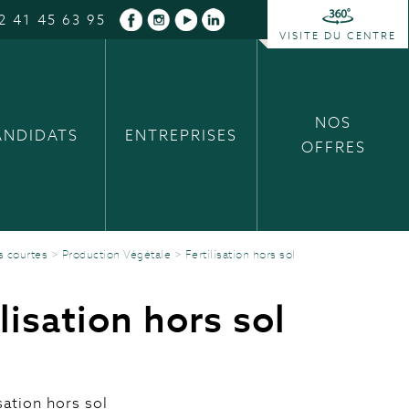
2 41 45 63 95
VISITE DU CENTRE
NOS
ANDIDATS
ENTREPRISES
OFFRES
s courtes
>
Production Végétale
>
Fertilisation hors sol
ilisation hors sol
isation hors sol