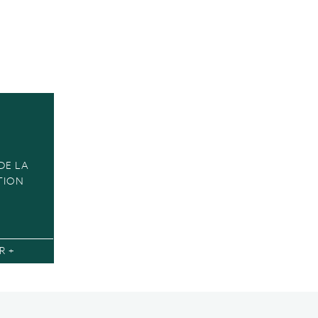
DE LA
TION
R +