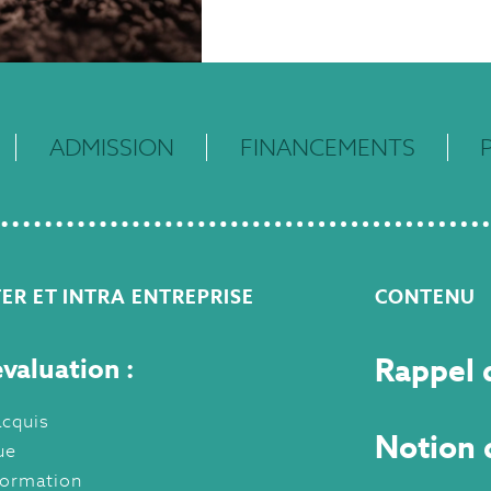
ADMISSION
FINANCEMENTS
ER ET INTRA ENTREPRISE
CONTENU
valuation :
Rappel d
acquis
Notion 
ue
formation