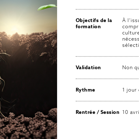
Objectifs de la
À l’is
formation
compre
cultur
nécess
sélect
Validation
Non qu
Rythme
1 jour
Rentrée / Session
10 avr