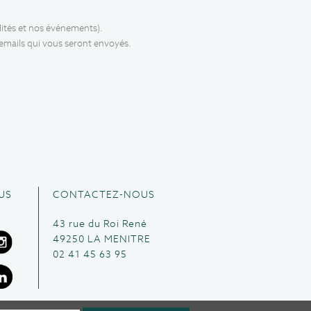
lités et nos événements).
 emails qui vous seront envoyés.
US
CONTACTEZ-NOUS
43 rue du Roi René
49250 LA MENITRE
02 41 45 63 95