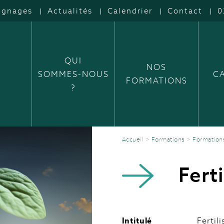
ignages
Actualités
Calendrier
Contact
0
QUI
NOS
SOMMES-NOUS
C
FORMATIONS
?
Accueil
>
Formations
>
Formation
Fert
Intitulé
Fertil