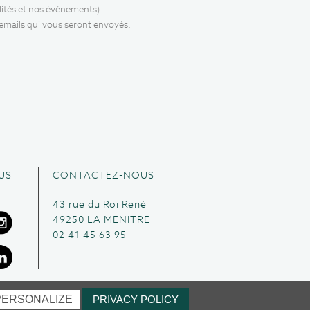
lités et nos événements).
 emails qui vous seront envoyés.
US
CONTACTEZ-NOUS
43 rue du Roi René
49250 LA MENITRE
02 41 45 63 95
PERSONALIZE
PRIVACY POLICY