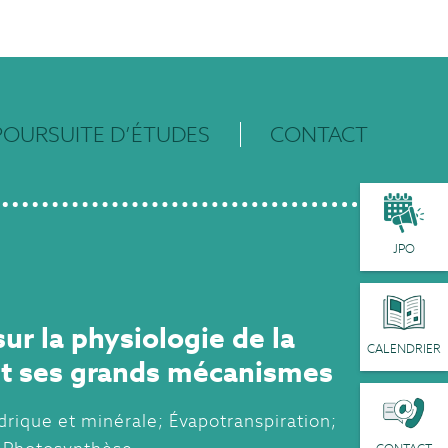
POURSUITE D’ÉTUDES
CONTACT
JPO
ur la physiologie de la
CALENDRIER
et ses grands mécanismes
drique et minérale; Évapotranspiration;