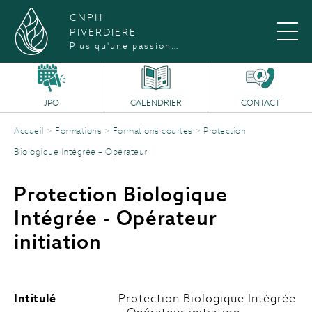
CNPH
PIVERDIERE
Plus qu'une passion…
JPO
CALENDRIER
CONTACT
Accueil
>
Formations
>
Formations courtes
>
Protection
Biologique Intégrée – Opérateur
Protection Biologique
Intégrée - Opérateur
initiation
Intitulé
Protection Biologique Intégrée