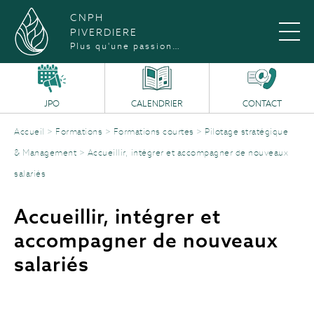
CNPH
PIVERDIERE
Plus qu'une passion…
JPO
CALENDRIER
CONTACT
Accueil
>
Formations
>
Formations courtes
>
Pilotage stratégique
& Management
>
Accueillir, intégrer et accompagner de nouveaux
salariés
Accueillir, intégrer et
accompagner de nouveaux
salariés