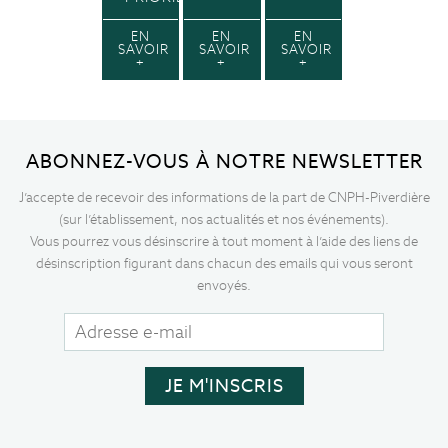
EN
EN
EN
SAVOIR
SAVOIR
SAVOIR
+
+
+
ABONNEZ-VOUS À NOTRE NEWSLETTER
J’accepte de recevoir des informations de la part de CNPH-Piverdière
(sur l’établissement, nos actualités et nos événements).
Vous pourrez vous désinscrire à tout moment à l’aide des liens de
désinscription figurant dans chacun des emails qui vous seront
envoyés.