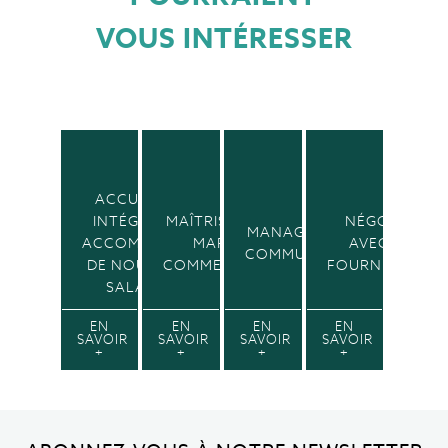
VOUS INTÉRESSER
ACCUEILLIR,
INTÉGRER ET
MAÎTRISER VOS
NÉGOCIER
MANAGEMENT ET
ACCOMPAGNER
MARGES
AVEC SES
COMMUNICATION
DE NOUVEAUX
COMMERCIALES
FOURNISSEURS
SALARIÉS
EN
EN
EN
EN
SAVOIR
SAVOIR
SAVOIR
SAVOIR
+
+
+
+