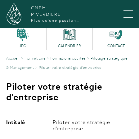
CNPH
PIVERDIERE
Plus qu'une passion…
JPO
CALENDRIER
CONTACT
Accueil
>
Formations
>
Formations courtes
>
Pilotage stratégique
& Management
>
Piloter votre stratégie d’entreprise
Piloter votre stratégie
d'entreprise
Intitulé
Piloter votre stratégie
d'entreprise