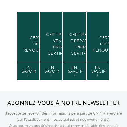
CERTIPHYTO
CERTIPHYTO
CERTIPHYTO
CERTIPHYT
VENTE
OPÉRATEUR
DÉCIDEUR
OPÉRATEUR
PRIMO
PRIMO
RENOUVELLEMENT
RENOUVELLEM
CERTIFICAT
CERTIFICAT
EN
EN
EN
EN
SAVOIR
SAVOIR
SAVOIR
SAVOIR
+
+
+
+
ABONNEZ-VOUS À NOTRE NEWSLETTER
J’accepte de recevoir des informations de la part de CNPH-Piverdière
(sur l’établissement, nos actualités et nos événements).
Vous pourrez vous désinscrire à tout moment à l’aide des liens de