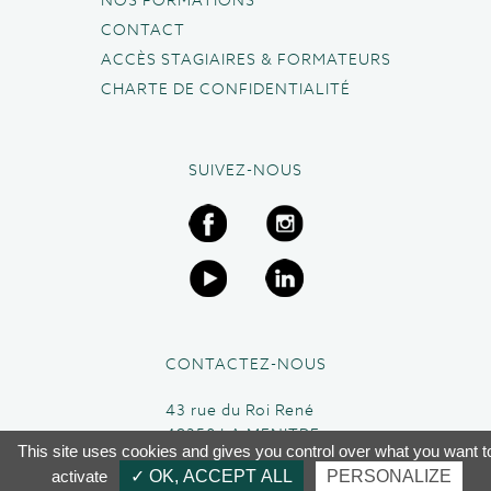
NOS FORMATIONS
CONTACT
ACCÈS STAGIAIRES & FORMATEURS
CHARTE DE CONFIDENTIALITÉ
SUIVEZ-NOUS
CONTACTEZ-NOUS
43 rue du Roi René
49250 LA MENITRE
This site uses cookies and gives you control over what you want t
02 41 45 63 95
activate
✓ OK, ACCEPT ALL
PERSONALIZE