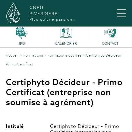
CNPH
PIVERDIERE
Plus qu'une passion…
JPO
CALENDRIER
CONTACT
Accueil
>
Formations
>
Formations courtes
>
Certiphyto Décideur
Primo Certificat
Certiphyto Décideur - Primo
Certificat (entreprise non
soumise à agrément)
Intitulé
Certiphyto Décideur - Primo