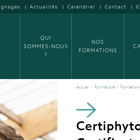
ignages
Actualités
Calendrier
Contact
0
QUI
NOS
SOMMES-NOUS
C
FORMATIONS
?
Accueil
>
Formations
>
Formation
Certiphyto