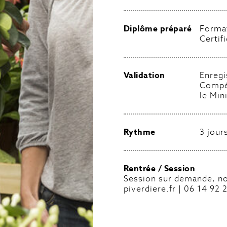
Diplôme préparé
Format
Certif
Validation
Enregi
Compé
le Min
Rythme
3 jour
Rentrée / Session
Session sur demande, no
piverdiere.fr | 06 14 92 