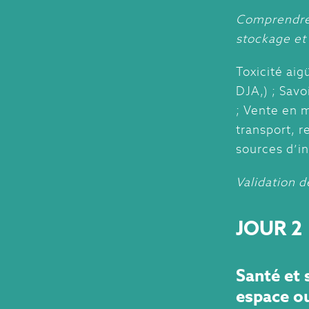
Comprendre 
stockage et
Toxicité ai
DJA,) ; Sav
; Vente en m
transport, r
sources d’i
Validation d
JOUR 2
Santé et 
espace ou