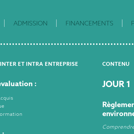
ADMISSION
FINANCEMENTS
INTER ET INTRA ENTREPRISE
CONTENU
valuation :
JOUR 1
acquis
Règlemen
ue
environn
formation
Comprendre 
 :