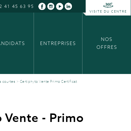
2 41 45 63 95
VISITE DU CENTRE
NOS
ANDIDATS
ENTREPRISES
OFFRES
s courtes
>
Certiphyto Vente Primo Certificat
 Vente - Primo