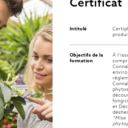
Certificat
Intitulé
Certip
produ
Objectifs de la
À l’is
formation
compre
Connaî
enviro
réglem
Connaî
phytos
découvr
fongic
et Déc
désher
*Mise 
phyto