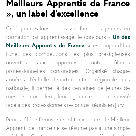
Meilleurs Apprentis de France
», un label d’excellence
Créé pour valoriser le savoir-faire des jeunes en
formation par apprentissage, le concours «
Un des
Meilleurs Apprentis de France
» est aujourd’hui
l’une des compétitions les plus prestigieuses
ouvertes aux apprentis, toutes filières
professionnelles confondues. Organisé chaque
année à l’échelle départementale, régionale puis
nationale, il permet à des centaines de jeunes de
mesurer leur talent, leur rigueur et leur créativité
face à des professionnels reconnus, réunis en jury.
Pour la filière fleuristerie, obtenir le titre de Meilleur
Apprenti de France ne se résume pas à une simple