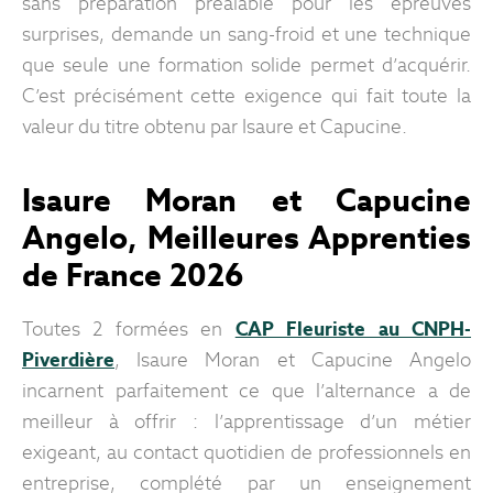
sans préparation préalable pour les épreuves
surprises, demande un sang-froid et une technique
que seule une formation solide permet d’acquérir.
C’est précisément cette exigence qui fait toute la
valeur du titre obtenu par Isaure et Capucine.
Isaure Moran et Capucine
Angelo, Meilleures Apprenties
de France 2026
Toutes 2 formées en
CAP Fleuriste au CNPH-
Piverdière
, Isaure Moran et Capucine Angelo
incarnent parfaitement ce que l’alternance a de
meilleur à offrir : l’apprentissage d’un métier
exigeant, au contact quotidien de professionnels en
entreprise, complété par un enseignement