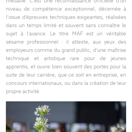
médaille. C’est une reconnaissance officielle d’un
niveau de compétence exceptionnel, décernée à
l’issue d’épreuves techniques exigeantes, réalisées
dans un temps limité et souvent sans connaître le
sujet à l’avance. Le titre MAF est un véritable
sésame professionnel : il atteste, aux yeux des
employeurs comme du grand public, d’une maîtrise
technique et artistique rare pour de jeunes
apprentis, et ouvre bien souvent des portes pour la
suite de leur carrière, que ce soit en entreprise, en
concours internationaux, ou dans la création de leur
propre activité.