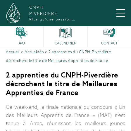
CNPH
PIVERDIERE
Plus qu'une passion…
JPO
CALENDRIER
CONTACT
Accueil
>
Actualités
>
2 apprenties du CNPH-Piverdière
décrochent le titre de Meilleures Apprenties de France
2 apprenties du CNPH-Piverdière
décrochent le titre de Meilleures
Apprenties de France
Ce week-end, la finale nationale du concours « Un
des Meilleurs Apprentis de France » (MAF) s’est
tenue à Arras, réunissant les meilleurs jeunes