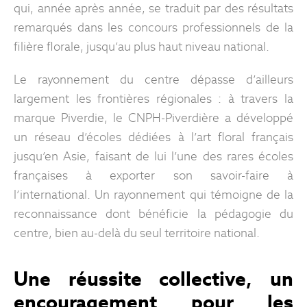
qui, année après année, se traduit par des résultats
remarqués dans les concours professionnels de la
filière florale, jusqu’au plus haut niveau national.
Le rayonnement du centre dépasse d’ailleurs
largement les frontières régionales : à travers la
marque Piverdie, le CNPH-Piverdière a développé
un réseau d’écoles dédiées à l’art floral français
jusqu’en Asie, faisant de lui l’une des rares écoles
françaises à exporter son savoir-faire à
l’international. Un rayonnement qui témoigne de la
reconnaissance dont bénéficie la pédagogie du
centre, bien au-delà du seul territoire national.
Une réussite collective, un
encouragement pour les