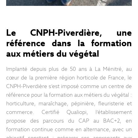
Le CNPH-Piverdière, une
référence dans la formation
aux métiers du végétal
Implanté depuis plus de 50 ans à La Ménitré, au
cœur de la première région horticole de France, le
CNPH-Piverdière s’est imposé comme un centre de
référence pour la formation aux métiers du végétal :
horticulture, maraîchage, pépinière, fleuristerie et
commerce. Certifié Qualiopi, l’établissement
propose des parcours du CAP au BAC+2, en
formation continue comme en alternance, avec un
objectif constant : préparer ses apprenants aux