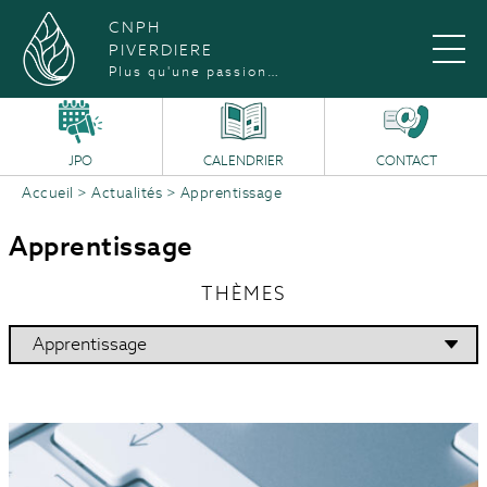
CNPH
PIVERDIERE
Plus qu'une passion…
JPO
CALENDRIER
CONTACT
Accueil
>
Actualités
>
Apprentissage
Apprentissage
THÈMES