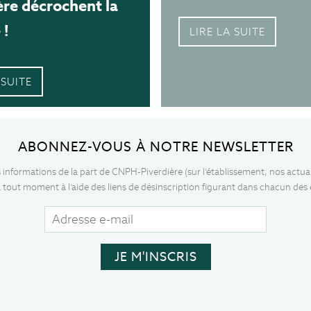
ère décrochent la
 !
LIRE LA SUITE
 SUITE
ABONNEZ-VOUS À NOTRE NEWSLETTER
s informations de la part de CNPH-Piverdière (sur l’établissement, nos actua
 tout moment à l’aide des liens de désinscription figurant dans chacun des