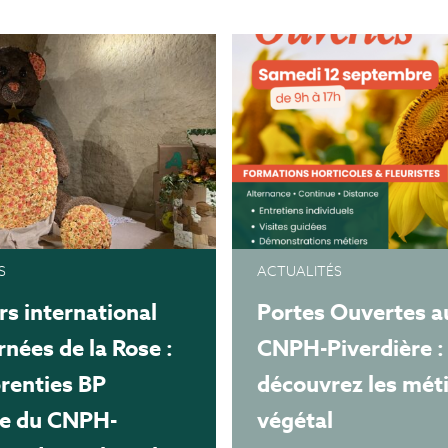
S
ACTUALITÉS
s international
Portes Ouvertes a
rnées de la Rose :
CNPH-Piverdière :
renties BP
découvrez les mét
te du CNPH-
végétal