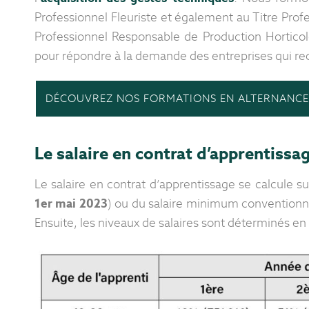
Professionnel Fleuriste et également au Titre Prof
Professionnel Responsable de Production Horticole
pour répondre à la demande des entreprises qui rec
DÉCOUVREZ NOS FORMATIONS EN ALTERNANCE
Le salaire en contrat d’apprentissa
Le salaire en contrat d’apprentissage se calcule s
1er mai 2023
) ou du salaire minimum conventionnel
Ensuite, les niveaux de salaires sont déterminés en 