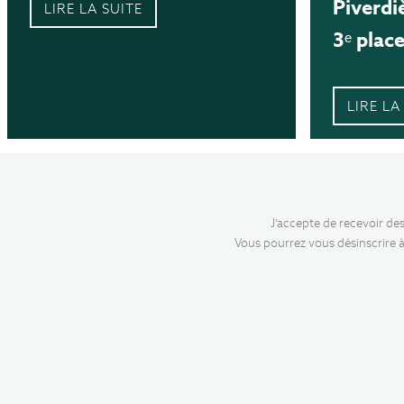
Piverdi
LIRE LA SUITE
3ᵉ place
LIRE LA
J’accepte de recevoir de
Vous pourrez vous désinscrire à