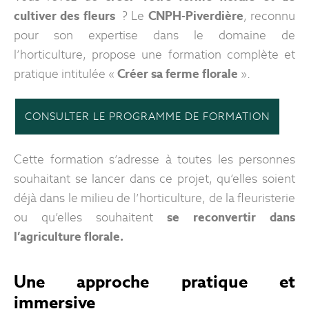
cultiver des fleurs
? Le
CNPH-Piverdière
, reconnu
pour son expertise dans le domaine de
l’horticulture, propose une formation complète et
pratique intitulée «
Créer sa ferme florale
».
CONSULTER LE PROGRAMME DE FORMATION
Cette formation s’adresse à toutes les personnes
souhaitant se lancer dans ce projet, qu’elles soient
déjà dans le milieu de l’horticulture, de la fleuristerie
ou qu’elles souhaitent
se reconvertir dans
l’agriculture florale.
Une approche pratique et
immersive