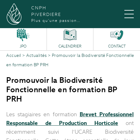
CNPH
PIVERDIERE
Plus qu'une passion…
JPO
CALENDRIER
CONTACT
Accueil
>
Actualités
>
Promouvoir la Biodiversité Fonctionnelle
en formation BP PRH
Promouvoir la Biodiversité
Fonctionnelle en formation BP
PRH
Les stagiaires en formation
Brevet Professionnel
Responsable de Production Horticole
ont
récemment suivi l’UCARE Biodiversité