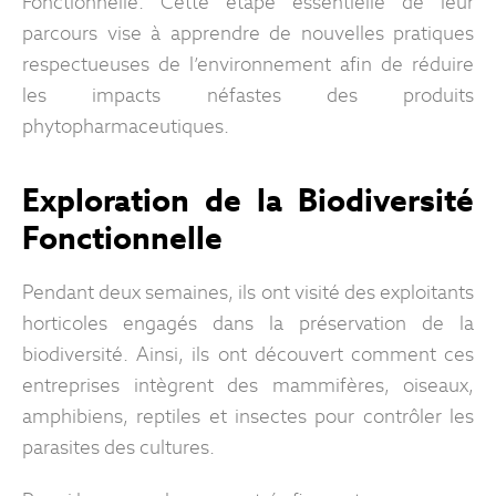
Fonctionnelle. Cette étape essentielle de leur
parcours vise à apprendre de nouvelles pratiques
respectueuses de l’environnement afin de réduire
les impacts néfastes des produits
phytopharmaceutiques.
Exploration de la Biodiversité
Fonctionnelle
Pendant deux semaines, ils ont visité des exploitants
horticoles engagés dans la préservation de la
biodiversité. Ainsi, ils ont découvert comment ces
entreprises intègrent des mammifères, oiseaux,
amphibiens, reptiles et insectes pour contrôler les
parasites des cultures.