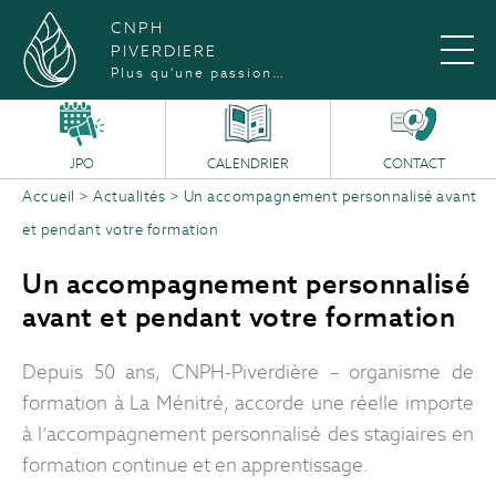
CNPH
PIVERDIERE
Plus qu'une passion…
JPO
CALENDRIER
CONTACT
Accueil
>
Actualités
>
Un accompagnement personnalisé avant
et pendant votre formation
Un accompagnement personnalisé
avant et pendant votre formation
Depuis 50 ans, CNPH-Piverdière – organisme de
formation à La Ménitré, accorde une réelle importe
à l’accompagnement personnalisé des stagiaires en
formation continue et en apprentissage.