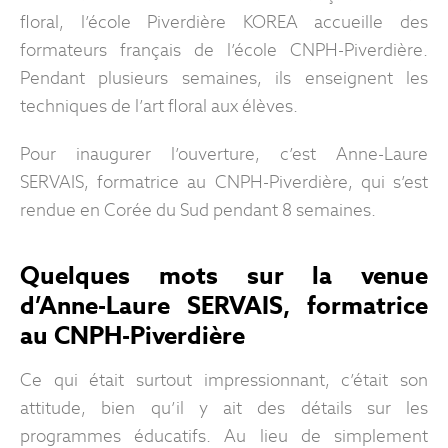
floral, l’école Piverdière KOREA accueille des
formateurs français de l’école CNPH-Piverdière.
Pendant plusieurs semaines, ils enseignent les
techniques de l’art floral aux élèves.
Pour inaugurer l’ouverture, c’est Anne-Laure
SERVAIS, formatrice au CNPH-Piverdière, qui s’est
rendue en Corée du Sud pendant 8 semaines.
Quelques mots sur la venue
d’Anne-Laure SERVAIS, formatrice
au CNPH-Piverdière
Ce qui était surtout impressionnant, c’était son
attitude, bien qu’il y ait des détails sur les
programmes éducatifs. Au lieu de simplement