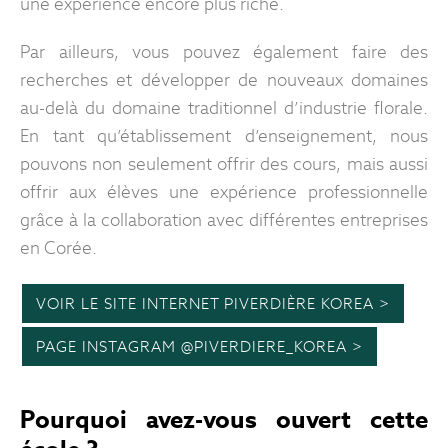
une expérience encore plus riche.
Par ailleurs, vous pouvez également faire des
recherches et développer de nouveaux domaines
au-delà du domaine traditionnel d’industrie florale.
En tant qu’établissement d’enseignement, nous
pouvons non seulement offrir des cours, mais aussi
offrir aux élèves une expérience professionnelle
grâce à la collaboration avec différentes entreprises
en Corée.
VOIR LE SITE INTERNET PIVERDIÈRE KOREA >
PAGE INSTAGRAM @PIVERDIERE_KOREA >
Pourquoi avez-vous ouvert cette