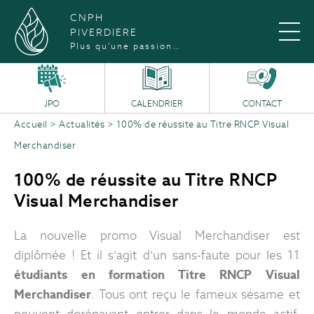
CNPH
PIVERDIERE
Plus qu'une passion…
JPO
CALENDRIER
CONTACT
Accueil
>
Actualités
>
100% de réussite au Titre RNCP Visual
Merchandiser
100% de réussite au Titre RNCP
Visual Merchandiser
La nouvelle promo Visual Merchandiser est
diplômée ! Et il s’agit d’un sans-faute pour les 11
étudiants en formation Titre RNCP Visual
Merchandiser
. Tous ont reçu le fameux sésame et