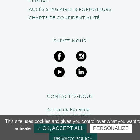
CONTACT
ACCÈS STAGIAIRES & FORMATEURS
CHARTE DE CONFIDENTIALITÉ
SUIVEZ-NOUS
CONTACTEZ-NOUS
43 rue du Roi René
49250 LA MENITRE
This site uses cookies and gives you control over what you want t
02 41 45 63 95
activate
✓ OK, ACCEPT ALL
PERSONALIZE
PRIVACY POLICY
CGV
-
Mentions légales
- Conception:
Umé
.