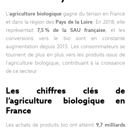
L’
agriculture biologique
gagne du terrain en France
et dans la région des
Pays de la Loire
. En 2018, elle
représentait
7,5 % de la SAU française
, et les
conversions vers le bio sont en constante
augmentation depuis 2015. Les consommateurs se
tournent de plus en plus vers les produits issus de
l’agriculture biologique, contribuant à la croissance
de ce secteur.
Les chiffres clés de
l’agriculture biologique en
France
Les achats de produits bio ont atteint
9,7 milliards