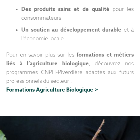
Des produits sains et de qualité
pour les
consommateurs
Un soutien au développement durable
et à
l’économie locale
Pour en savoir plus sur les
formations et métiers
liés à l’agriculture biologique
, découvrez nos
programmes CNPH-Piverdière adaptés aux futurs
professionnels du secteur :
Formations Agriculture Biologique >