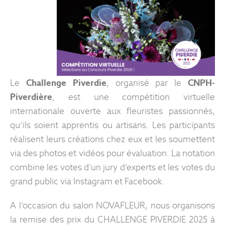
Le
Challenge Piverdie
, organisé par le
CNPH-
Piverdière
, est une compétition virtuelle
internationale ouverte aux fleuristes passionnés,
qu’ils soient apprentis ou artisans. Les participants
réalisent leurs créations chez eux et les soumettent
via des photos et vidéos pour évaluation. La notation
combine les votes d’un jury d’experts et les votes du
grand public via Instagram et Facebook.
A l’occasion du salon NOVAFLEUR, nous organisons
la remise des prix du CHALLENGE PIVERDIE 2025 à