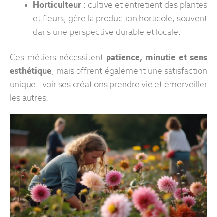
Horticulteur
: cultive et entretient des plantes
et fleurs, gère la production horticole, souvent
dans une perspective durable et locale.
Ces métiers nécessitent
patience, minutie et sens
esthétique
, mais offrent également une satisfaction
unique : voir ses créations prendre vie et émerveiller
les autres.