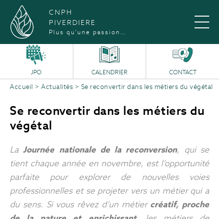
CNPH
PIVERDIERE
Plus qu'une passion…
JPO
CALENDRIER
CONTACT
Accueil
>
Actualités
>
Se reconvertir dans les métiers du végétal
Se reconvertir dans les métiers du
végétal
La
Journée nationale de la reconversion
, qui se
tient chaque année en novembre, est l’opportunité
parfaite pour explorer de nouvelles voies
professionnelles et se projeter vers un métier qui a
du sens. Si vous rêvez d’un métier
créatif, proche
de la nature et enrichissant
, les métiers de