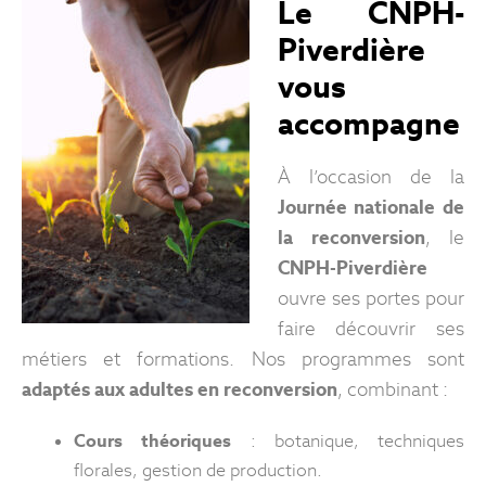
Le CNPH-
Piverdière
vous
accompagne
À l’occasion de la
Journée nationale de
la reconversion
, le
CNPH-Piverdière
ouvre ses portes pour
faire découvrir ses
métiers et formations. Nos programmes sont
adaptés aux adultes en reconversion
, combinant :
Cours théoriques
: botanique, techniques
florales, gestion de production.