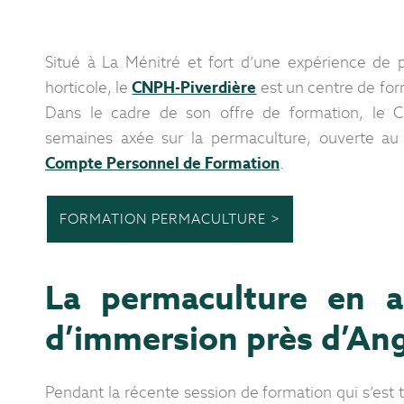
Situé à La Ménitré et fort d’une expérience de 
horticole, le
CNPH-Piverdière
est un centre de for
Dans le cadre de son offre de formation, le 
semaines axée sur la permaculture, ouverte au 
Compte Personnel de Formation
.
FORMATION PERMACULTURE >
La permaculture en a
d’immersion près d’An
Pendant la récente session de formation qui s’es