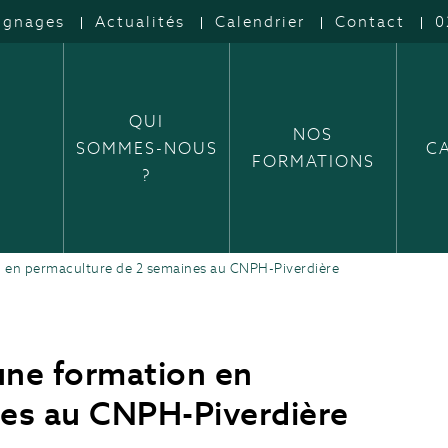
ignages
Actualités
Calendrier
Contact
0
QUI
NOS
SOMMES-NOUS
C
FORMATIONS
?
ion en permaculture de 2 semaines au CNPH-Piverdière
 une formation en
nes au CNPH-Piverdière