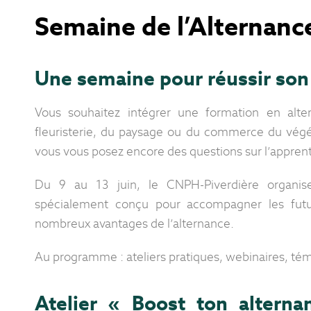
Semaine de l’Alternanc
Une semaine pour réussir son 
Vous souhaitez intégrer une formation en alter
fleuristerie, du paysage ou du commerce du végét
vous vous posez encore des questions sur l’apprent
Du 9 au 13 juin, le CNPH-Piverdière organi
spécialement conçu pour accompagner les futurs
nombreux avantages de l’alternance.
Au programme : ateliers pratiques, webinaires, té
Atelier « Boost ton alterna