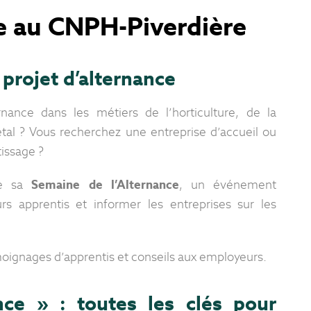
e au CNPH-Piverdière
projet d’alternance
nance dans les métiers de l’horticulture, de la
al ? Vous recherchez une entreprise d’accueil ou
issage ?
se sa
Semaine de l’Alternance
, un événement
 apprentis et informer les entreprises sur les
moignages d’apprentis et conseils aux employeurs.
nce » : toutes les clés pour