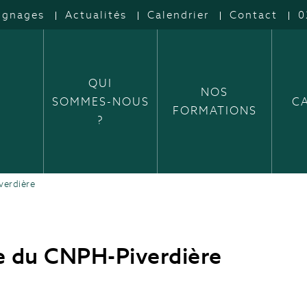
ignages
Actualités
Calendrier
Contact
0
QUI
NOS
SOMMES-NOUS
C
FORMATIONS
?
verdière
ce du CNPH-Piverdière