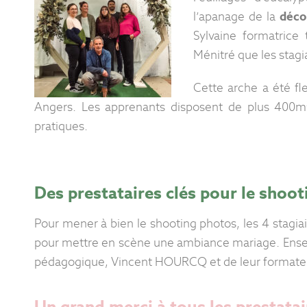
l’apanage de la
déco
Sylvaine formatrice
Ménitré que les stagi
Cette arche a été fl
Angers. Les apprenants disposent de plus 400m² 
pratiques.
Des prestataires clés pour le shoot
Pour mener à bien le shooting photos, les 4 stagia
pour mettre en scène une ambiance mariage. Ensem
pédagogique, Vincent HOURCQ et de leur formate
Un grand merci à tous les prestatai