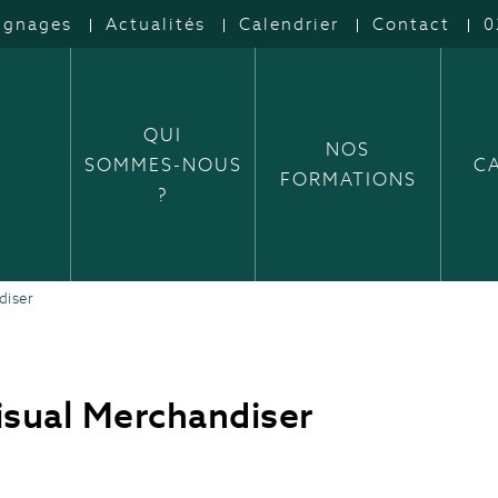
ignages
Actualités
Calendrier
Contact
0
QUI
NOS
SOMMES-NOUS
C
FORMATIONS
?
diser
isual Merchandiser