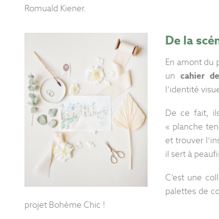
Romuald Kiener.
De la scé
En amont du pr
un
cahier de
l’identité vis
De ce fait, i
« planche ten
et trouver l’i
il sert à peau
C’est une col
palettes de co
projet Bohème Chic !