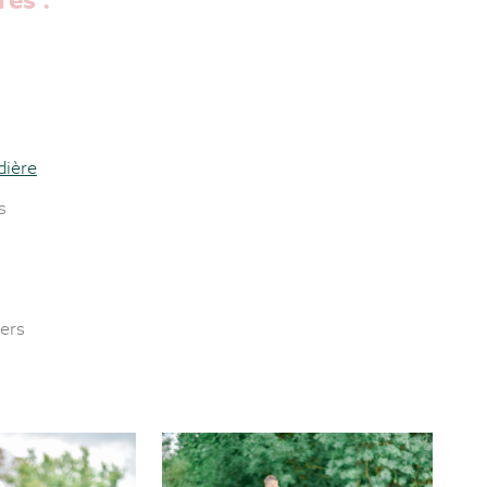
dière
s
gers