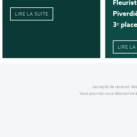
Fleuris
Piverdi
LIRE LA SUITE
3ᵉ place
LIRE LA
J’accepte de recevoir de
Vous pourrez vous désinscrire à