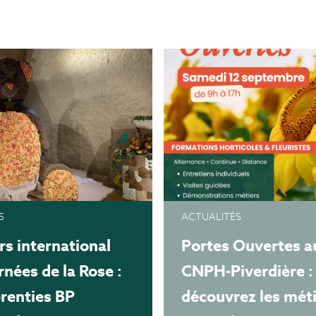
S
ACTUALITÉS
s international
Portes Ouvertes a
rnées de la Rose :
CNPH-Piverdière :
renties BP
découvrez les mét