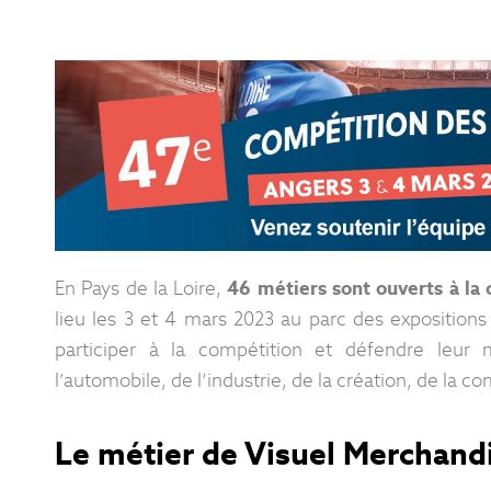
En Pays de la Loire,
46 métiers sont ouverts à la 
lieu les 3 et 4 mars 2023 au parc des expositions
participer à la compétition et défendre leur m
l’automobile, de l’industrie, de la création, de la 
Le métier de Visuel Merchand