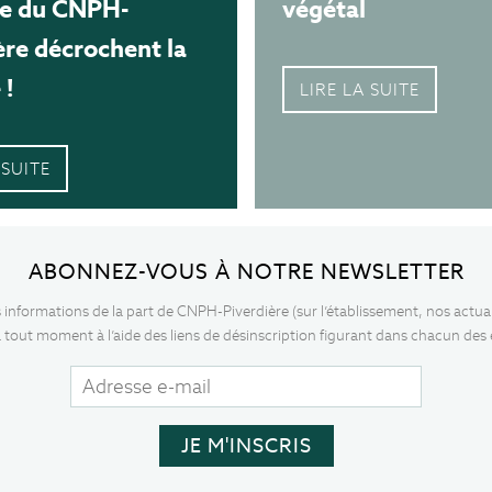
te du CNPH-
végétal
ère décrochent la
 !
LIRE LA SUITE
 SUITE
ABONNEZ-VOUS À NOTRE NEWSLETTER
s informations de la part de CNPH-Piverdière (sur l’établissement, nos actua
 tout moment à l’aide des liens de désinscription figurant dans chacun des