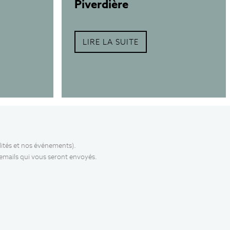
Piverdière
LIRE LA SUITE
lités et nos événements).
 emails qui vous seront envoyés.