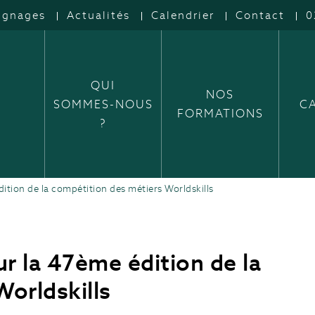
ignages
Actualités
Calendrier
Contact
0
QUI
NOS
SOMMES-NOUS
C
FORMATIONS
?
tion de la compétition des métiers Worldskills
r la 47ème édition de la
orldskills