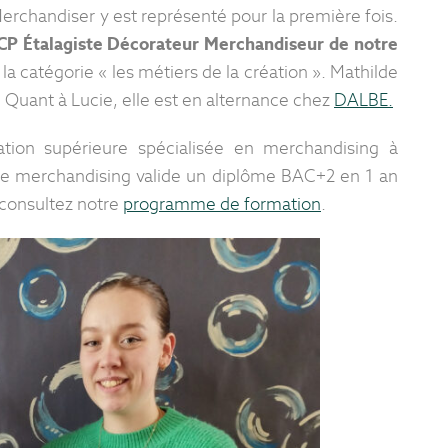
Merchandiser y est représenté pour la première fois.
NCP Étalagiste Décorateur Merchandiseur de notre
la catégorie « les métiers de la création ». Mathilde
. Quant à Lucie, elle est en alternance chez
DALBE.
tion supérieure spécialisée en merchandising à
 le merchandising valide un diplôme BAC+2 en 1 an
 consultez notre
programme de formation
.