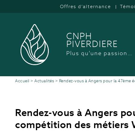
Offres d’alternance
Témo
CNPH
PIVERDIERE
Plus qu'une passion…
Accueil
>
Actualités
>
Rendez-vous à Angers pour la 47ème édi
Rendez-vous à Angers pou
compétition des métiers W