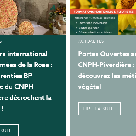
S
ACTUALITÉS
s international
Portes Ouvertes a
rnées de la Rose :
CNPH-Piverdière :
renties BP
découvrez les mét
te du CNPH-
végétal
ère décrochent la
 !
LIRE LA SUITE
 SUITE